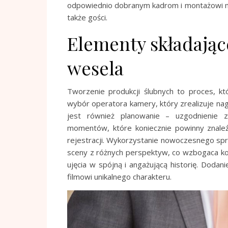
odpowiednio dobranym kadrom i montażowi mo
także gości.
Elementy składające
wesela
Tworzenie produkcji ślubnych to proces, k
wybór operatora kamery, który zrealizuje n
jest również planowanie – uzgodnienie 
momentów, które koniecznie powinny znaleźć
rejestracji. Wykorzystanie nowoczesnego sprz
sceny z różnych perspektyw, co wzbogaca koń
ujęcia w spójną i angażującą historię. Doda
filmowi unikalnego charakteru.