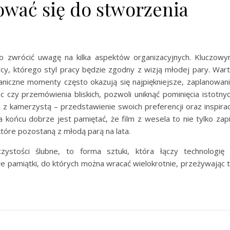
ować się do stworzenia
to zwrócić uwagę na kilka aspektów organizacyjnych. Kluczow
, którego styl pracy będzie zgodny z wizją młodej pary. War
aniczne momenty często okazują się najpiękniejsze, zaplanowan
c czy przemówienia bliskich, pozwoli uniknąć pominięcia istotny
a z kamerzystą – przedstawienie swoich preferencji oraz inspirac
a końcu dobrze jest pamiętać, że film z wesela to nie tylko zap
które pozostaną z młodą parą na lata.
ystości ślubne, to forma sztuki, która łączy technologię
e pamiątki, do których można wracać wielokrotnie, przeżywając 