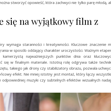
żna stworzyć opowieść, która zachwyci nie tylko parę młodą, a
 się na wyjątkowy film z
tóry wymaga staranności i kreatywności. Kluczowe znaczenie 
agrania w sposób oddający charakter uroczystości. Ważnym etap
z kamerzystą najważniejszych punktów dnia oraz kluczowy
 się w finalnym materiale. Istotną rolę odgrywa także techni
ętu, takiego jak drony czy stabilizatory obrazu, pozwala uchwyc
cowy efekt. Nie mniej istotny jest montaż, który łączy wszystk
nie odpowiedniej muzyki czy subtelnych efektów wizualnych nada