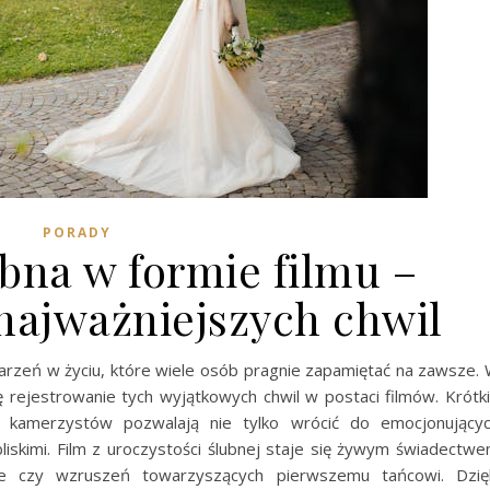
PORADY
bna w formie filmu –
najważniejszych chwil
darzeń w życiu, które wiele osób pragnie zapamiętać na zawsze.
ię rejestrowanie tych wyjątkowych chwil w postaci filmów. Krótk
h kamerzystów pozwalają nie tylko wrócić do emocjonujący
liskimi. Film z uroczystości ślubnej staje się żywym świadectw
cie czy wzruszeń towarzyszących pierwszemu tańcowi. Dzię