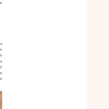
le
ma
em
ch
ka
ić
ie
je